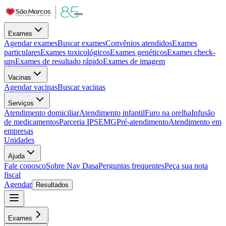
Exames
Agendar exames
Buscar exames
Convênios atendidos
Exames
particulares
Exames toxicológicos
Exames genéticos
Exames check-
ups
Exames de resultado rápido
Exames de imagem
Vacinas
Agendar vacinas
Buscar vacinas
Serviços
Atendimento domiciliar
Atendimento infantil
Furo na orelha
Infusão
de medicamentos
Parceria IPSEMG
Pré-atendimento
Atendimento em
empresas
Unidades
Ajuda
Fale conosco
Sobre Nav Dasa
Perguntas frequentes
Peça sua nota
fiscal
Agendar
Resultados
Exames