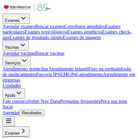
Exames
Agendar exames
Buscar exames
Convênios atendidos
Exames
particulares
Exames toxicológicos
Exames genéticos
Exames check-
ups
Exames de resultado rápido
Exames de imagem
Vacinas
Agendar vacinas
Buscar vacinas
Serviços
Atendimento domiciliar
Atendimento infantil
Furo na orelha
Infusão
de medicamentos
Parceria IPSEMG
Pré-atendimento
Atendimento em
empresas
Unidades
Ajuda
Fale conosco
Sobre Nav Dasa
Perguntas frequentes
Peça sua nota
fiscal
Agendar
Resultados
Exames