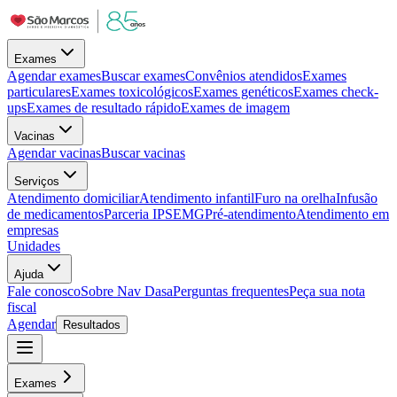
Exames
Agendar exames
Buscar exames
Convênios atendidos
Exames
particulares
Exames toxicológicos
Exames genéticos
Exames check-
ups
Exames de resultado rápido
Exames de imagem
Vacinas
Agendar vacinas
Buscar vacinas
Serviços
Atendimento domiciliar
Atendimento infantil
Furo na orelha
Infusão
de medicamentos
Parceria IPSEMG
Pré-atendimento
Atendimento em
empresas
Unidades
Ajuda
Fale conosco
Sobre Nav Dasa
Perguntas frequentes
Peça sua nota
fiscal
Agendar
Resultados
Exames