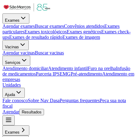
Exames
Agendar exames
Buscar exames
Convênios atendidos
Exames
particulares
Exames toxicológicos
Exames genéticos
Exames check-
ups
Exames de resultado rápido
Exames de imagem
Vacinas
Agendar vacinas
Buscar vacinas
Serviços
Atendimento domiciliar
Atendimento infantil
Furo na orelha
Infusão
de medicamentos
Parceria IPSEMG
Pré-atendimento
Atendimento em
empresas
Unidades
Ajuda
Fale conosco
Sobre Nav Dasa
Perguntas frequentes
Peça sua nota
fiscal
Agendar
Resultados
Exames