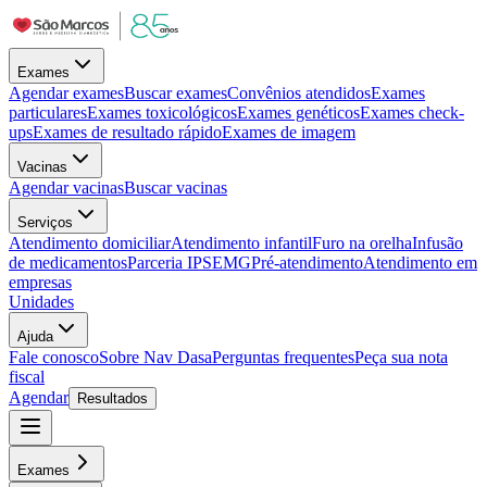
Exames
Agendar exames
Buscar exames
Convênios atendidos
Exames
particulares
Exames toxicológicos
Exames genéticos
Exames check-
ups
Exames de resultado rápido
Exames de imagem
Vacinas
Agendar vacinas
Buscar vacinas
Serviços
Atendimento domiciliar
Atendimento infantil
Furo na orelha
Infusão
de medicamentos
Parceria IPSEMG
Pré-atendimento
Atendimento em
empresas
Unidades
Ajuda
Fale conosco
Sobre Nav Dasa
Perguntas frequentes
Peça sua nota
fiscal
Agendar
Resultados
Exames