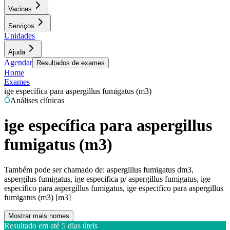
Vacinas
Serviços
Unidades
Ajuda
Agendar
Resultados de exames
Home
Exames
ige específica para aspergillus fumigatus (m3)
Análises clínicas
ige específica para aspergillus
fumigatus (m3)
Também pode ser chamado de:
aspergillus fumigatus dm3,
aspergilus fumigatus, ige especifica p/ aspergillus fumigatus, ige
especifico para aspergillus fumigatus, ige especifico para aspergillus
fumigatus (m3) [m3]
Mostrar mais nomes
Resultado em até
5 dias úteis