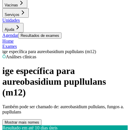
Vacinas
Serviços
Unidades
Ajuda
Agendar
Resultados de exames
Home
Exames
ige específica para aureobasidium pupllulans (m12)
Análises clínicas
ige específica para
aureobasidium pupllulans
(m12)
Também pode ser chamado de:
aureobasidium pullulans, fungos a.
pupllulans
Mostrar mais nomes
Resultado em até
10 dias úteis