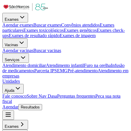
Exames
Agendar exames
Buscar exames
Convênios atendidos
Exames
particulares
Exames toxicológicos
Exames genéticos
Exames check-
ups
Exames de resultado rápido
Exames de imagem
Vacinas
Agendar vacinas
Buscar vacinas
Serviços
Atendimento domiciliar
Atendimento infantil
Furo na orelha
Infusão
de medicamentos
Parceria IPSEMG
Pré-atendimento
Atendimento em
empresas
Unidades
Ajuda
Fale conosco
Sobre Nav Dasa
Perguntas frequentes
Peça sua nota
fiscal
Agendar
Resultados
Exames