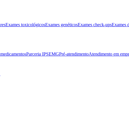
res
Exames toxicológicos
Exames genéticos
Exames check-ups
Exames d
e medicamentos
Parceria IPSEMG
Pré-atendimento
Atendimento em empr
l