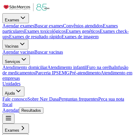
Exames
Agendar exames
Buscar exames
Convênios atendidos
Exames
particulares
Exames toxicológicos
Exames genéticos
Exames check-
ups
Exames de resultado rápido
Exames de imagem
Vacinas
Agendar vacinas
Buscar vacinas
Serviços
Atendimento domiciliar
Atendimento infantil
Furo na orelha
Infusão
de medicamentos
Parceria IPSEMG
Pré-atendimento
Atendimento em
empresas
Unidades
Ajuda
Fale conosco
Sobre Nav Dasa
Perguntas frequentes
Peça sua nota
fiscal
Agendar
Resultados
Exames