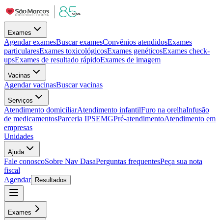
Exames
Agendar exames
Buscar exames
Convênios atendidos
Exames
particulares
Exames toxicológicos
Exames genéticos
Exames check-
ups
Exames de resultado rápido
Exames de imagem
Vacinas
Agendar vacinas
Buscar vacinas
Serviços
Atendimento domiciliar
Atendimento infantil
Furo na orelha
Infusão
de medicamentos
Parceria IPSEMG
Pré-atendimento
Atendimento em
empresas
Unidades
Ajuda
Fale conosco
Sobre Nav Dasa
Perguntas frequentes
Peça sua nota
fiscal
Agendar
Resultados
Exames