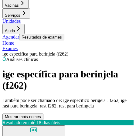
Vacinas
Serviços
Unidades
Ajuda
Agendar
Resultados de exames
Home
Exames
ige específica para berinjela (f262)
Análises clínicas
ige específica para berinjela
(f262)
Também pode ser chamado de:
ige especifico berigela - f262, ige
rast para beringela, rast f262, rast para beringela
Mostrar mais nomes
Resultado em até
18 dias úteis