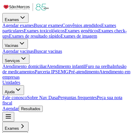
Exames
Agendar exames
Buscar exames
Convênios atendidos
Exames
particulares
Exames toxicológicos
Exames genéticos
Exames check-
ups
Exames de resultado rápido
Exames de imagem
Vacinas
Agendar vacinas
Buscar vacinas
Serviços
Atendimento domiciliar
Atendimento infantil
Furo na orelha
Infusão
de medicamentos
Parceria IPSEMG
Pré-atendimento
Atendimento em
empresas
Unidades
Ajuda
Fale conosco
Sobre Nav Dasa
Perguntas frequentes
Peça sua nota
fiscal
Agendar
Resultados
Exames