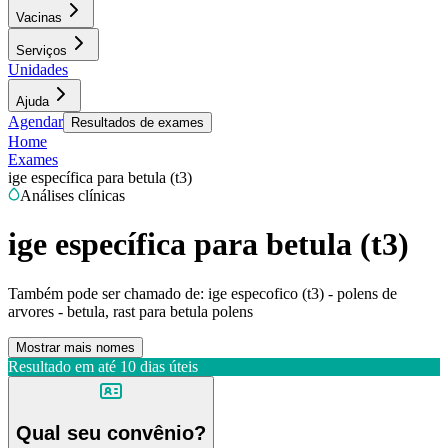
Vacinas
Serviços
Unidades
Ajuda
Agendar
Resultados de exames
Home
Exames
ige específica para betula (t3)
Análises clínicas
ige específica para betula (t3)
Também pode ser chamado de:
ige especofico (t3) - polens de
arvores - betula, rast para betula polens
Mostrar mais nomes
Resultado em até
10 dias úteis
Qual seu convênio?