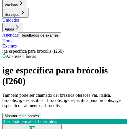
Vacinas
Serviços
Unidades
Ajuda
Agendar
Resultados de exames
Home
Exames
ige específica para brócolis (f260)
Análises clínicas
ige específica para brócolis
(f260)
Também pode ser chamado de:
brassica oleracea var. italica,
brocolis, ige especifica - brocolis, ige especifica para brocolis, ige
especifico - alimentos - brocolis
Mostrar mais nomes
Resultado em até
13 dias úteis