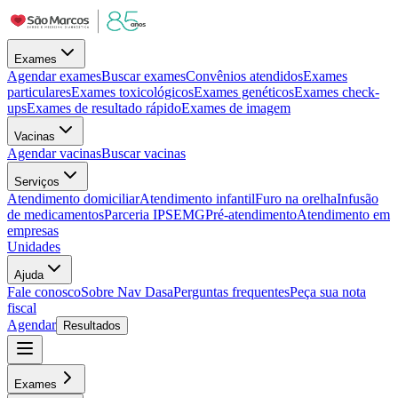
Exames
Agendar exames
Buscar exames
Convênios atendidos
Exames
particulares
Exames toxicológicos
Exames genéticos
Exames check-
ups
Exames de resultado rápido
Exames de imagem
Vacinas
Agendar vacinas
Buscar vacinas
Serviços
Atendimento domiciliar
Atendimento infantil
Furo na orelha
Infusão
de medicamentos
Parceria IPSEMG
Pré-atendimento
Atendimento em
empresas
Unidades
Ajuda
Fale conosco
Sobre Nav Dasa
Perguntas frequentes
Peça sua nota
fiscal
Agendar
Resultados
Exames