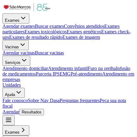
Exames
Agendar exames
Buscar exames
Convênios atendidos
Exames
particulares
Exames toxicológicos
Exames genéticos
Exames check-
ups
Exames de resultado rápido
Exames de imagem
Vacinas
Agendar vacinas
Buscar vacinas
Serviços
Atendimento domiciliar
Atendimento infantil
Furo na orelha
Infusão
de medicamentos
Parceria IPSEMG
Pré-atendimento
Atendimento em
empresas
Unidades
Ajuda
Fale conosco
Sobre Nav Dasa
Perguntas frequentes
Peça sua nota
fiscal
Agendar
Resultados
Exames