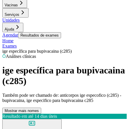
Vacinas
Serviços
Unidades
Ajuda
Agendar
Resultados de exames
Home
Exames
ige específica para bupivacaina (c285)
Análises clínicas
ige específica para bupivacaina
(c285)
Também pode ser chamado de:
anticorpos ige especofico (c285) -
bupivacaina, ige especifico para bupivacaina c285
Mostrar mais nomes
Resultado em até
14 dias úteis