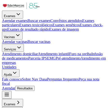
Exames
Agendar exames
Buscar exames
Convênios atendidos
Exames
particulares
Exames toxicológicos
Exames genéticos
Exames check-
ups
Exames de resultado rápido
Exames de imagem
Vacinas
Agendar vacinas
Buscar vacinas
Serviços
Atendimento domiciliar
Atendimento infantil
Furo na orelha
Infusão
de medicamentos
Parceria IPSEMG
Pré-atendimento
Atendimento em
empresas
Unidades
Ajuda
Fale conosco
Sobre Nav Dasa
Perguntas frequentes
Peça sua nota
fiscal
Agendar
Resultados
Exames