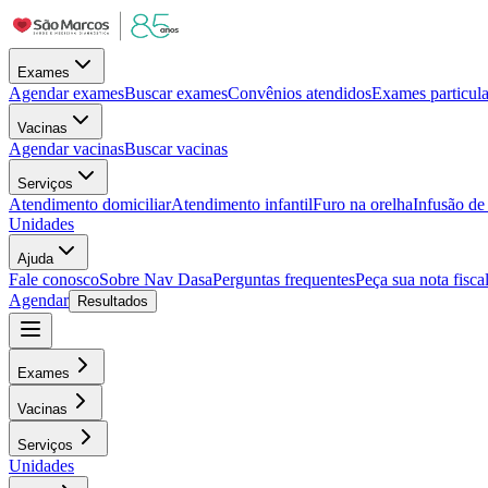
Exames
Agendar exames
Buscar exames
Convênios atendidos
Exames particula
Vacinas
Agendar vacinas
Buscar vacinas
Serviços
Atendimento domiciliar
Atendimento infantil
Furo na orelha
Infusão d
Unidades
Ajuda
Fale conosco
Sobre Nav Dasa
Perguntas frequentes
Peça sua nota fisca
Agendar
Resultados
Exames
Vacinas
Serviços
Unidades