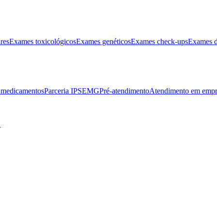
res
Exames toxicológicos
Exames genéticos
Exames check-ups
Exames d
e medicamentos
Parceria IPSEMG
Pré-atendimento
Atendimento em empr
l