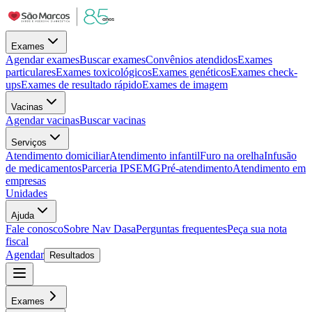
Exames
Agendar exames
Buscar exames
Convênios atendidos
Exames
particulares
Exames toxicológicos
Exames genéticos
Exames check-
ups
Exames de resultado rápido
Exames de imagem
Vacinas
Agendar vacinas
Buscar vacinas
Serviços
Atendimento domiciliar
Atendimento infantil
Furo na orelha
Infusão
de medicamentos
Parceria IPSEMG
Pré-atendimento
Atendimento em
empresas
Unidades
Ajuda
Fale conosco
Sobre Nav Dasa
Perguntas frequentes
Peça sua nota
fiscal
Agendar
Resultados
Exames