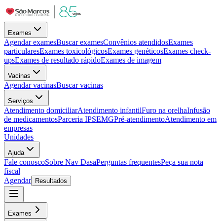
Exames
Agendar exames
Buscar exames
Convênios atendidos
Exames
particulares
Exames toxicológicos
Exames genéticos
Exames check-
ups
Exames de resultado rápido
Exames de imagem
Vacinas
Agendar vacinas
Buscar vacinas
Serviços
Atendimento domiciliar
Atendimento infantil
Furo na orelha
Infusão
de medicamentos
Parceria IPSEMG
Pré-atendimento
Atendimento em
empresas
Unidades
Ajuda
Fale conosco
Sobre Nav Dasa
Perguntas frequentes
Peça sua nota
fiscal
Agendar
Resultados
Exames