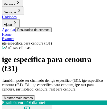
Vacinas
Serviços
Unidades
Ajuda
Agendar
Resultados de exames
Home
Exames
ige específica para cenoura (f31)
Análises clínicas
ige específica para cenoura
(f31)
Também pode ser chamado de:
ige especifico (f31), ige especifico
cenoura (f31), f31, ige especifico para cenoura, ige rast para
cenoura, rast isolado: cenoura, rast para cenoura
Mostrar mais nomes
Resultado em até
6 dias úteis