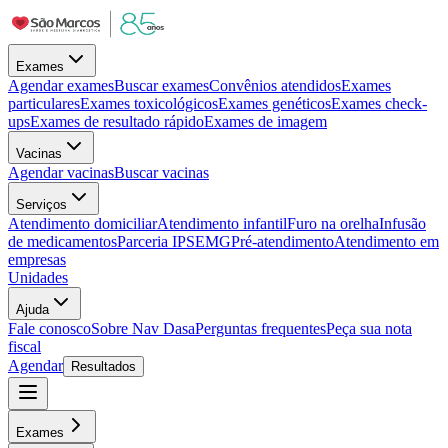
Exames
Agendar exames
Buscar exames
Convênios atendidos
Exames
particulares
Exames toxicológicos
Exames genéticos
Exames check-
ups
Exames de resultado rápido
Exames de imagem
Vacinas
Agendar vacinas
Buscar vacinas
Serviços
Atendimento domiciliar
Atendimento infantil
Furo na orelha
Infusão
de medicamentos
Parceria IPSEMG
Pré-atendimento
Atendimento em
empresas
Unidades
Ajuda
Fale conosco
Sobre Nav Dasa
Perguntas frequentes
Peça sua nota
fiscal
Agendar
Resultados
Exames