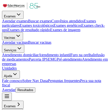
Exames
Agendar exames
Buscar exames
Convênios atendidos
Exames
particulares
Exames toxicológicos
Exames genéticos
Exames check-
ups
Exames de resultado rápido
Exames de imagem
Vacinas
Agendar vacinas
Buscar vacinas
Serviços
Atendimento domiciliar
Atendimento infantil
Furo na orelha
Infusão
de medicamentos
Parceria IPSEMG
Pré-atendimento
Atendimento em
empresas
Unidades
Ajuda
Fale conosco
Sobre Nav Dasa
Perguntas frequentes
Peça sua nota
fiscal
Agendar
Resultados
Exames