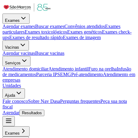
Exames
Agendar exames
Buscar exames
Convênios atendidos
Exames
particulares
Exames toxicológicos
Exames genéticos
Exames check-
ups
Exames de resultado rápido
Exames de imagem
Vacinas
Agendar vacinas
Buscar vacinas
Serviços
Atendimento domiciliar
Atendimento infantil
Furo na orelha
Infusão
de medicamentos
Parceria IPSEMG
Pré-atendimento
Atendimento em
empresas
Unidades
Ajuda
Fale conosco
Sobre Nav Dasa
Perguntas frequentes
Peça sua nota
fiscal
Agendar
Resultados
Exames