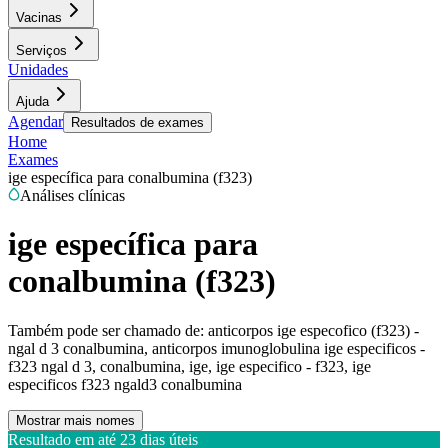
Vacinas
Serviços
Unidades
Ajuda
Agendar
Resultados de exames
Home
Exames
ige específica para conalbumina (f323)
Análises clínicas
ige específica para
conalbumina (f323)
Também pode ser chamado de:
anticorpos ige especofico (f323) -
ngal d 3 conalbumina, anticorpos imunoglobulina ige especificos -
f323 ngal d 3, conalbumina, ige, ige especifico - f323, ige
especificos f323 ngald3 conalbumina
Mostrar mais nomes
Resultado em até
23 dias úteis