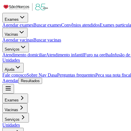
Exames
Agendar exames
Buscar exames
Convênios atendidos
Exames particula
Vacinas
Agendar vacinas
Buscar vacinas
Serviços
Atendimento domiciliar
Atendimento infantil
Furo na orelha
Infusão d
Unidades
Ajuda
Fale conosco
Sobre Nav Dasa
Perguntas frequentes
Peça sua nota fisca
Agendar
Resultados
Exames
Vacinas
Serviços
Unidades