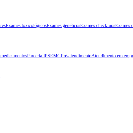
res
Exames toxicológicos
Exames genéticos
Exames check-ups
Exames d
e medicamentos
Parceria IPSEMG
Pré-atendimento
Atendimento em empr
l