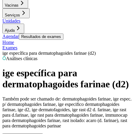
Vacinas
Serviços
Unidades
Ajuda
Agendar
Resultados de exames
Home
Exames
ige específica para dermatophagoides farinae (d2)
Análises clínicas
ige específica para
dermatophagoides farinae (d2)
Também pode ser chamado de:
dermatophagoides farinae, ige espec.
p/ dermatophagoides farinae, ige especifico dermatophagoides
farinae, ige d2, ige dermatofagoides, ige rast d2 d. farinae, ige rast
para d.farinae, ige rast para dermatophagoides farinae, immunocap
para dermatophagoides farinae, rast isolado: acaro (d. farinae), rast
para dermatophagoides parinae