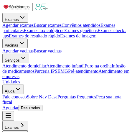
Exames
Agendar exames
Buscar exames
Convênios atendidos
Exames
particulares
Exames toxicológicos
Exames genéticos
Exames check-
ups
Exames de resultado rápido
Exames de imagem
Vacinas
Agendar vacinas
Buscar vacinas
Serviços
Atendimento domiciliar
Atendimento infantil
Furo na orelha
Infusão
de medicamentos
Parceria IPSEMG
Pré-atendimento
Atendimento em
empresas
Unidades
Ajuda
Fale conosco
Sobre Nav Dasa
Perguntas frequentes
Peça sua nota
fiscal
Agendar
Resultados
Exames