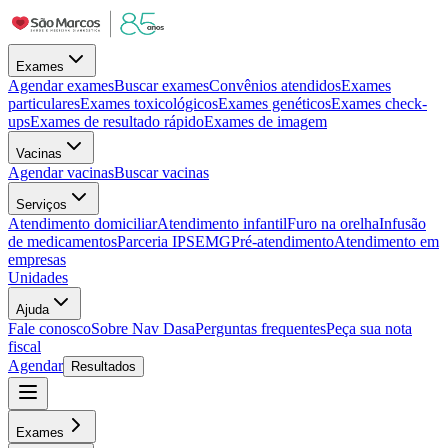
Exames
Agendar exames
Buscar exames
Convênios atendidos
Exames
particulares
Exames toxicológicos
Exames genéticos
Exames check-
ups
Exames de resultado rápido
Exames de imagem
Vacinas
Agendar vacinas
Buscar vacinas
Serviços
Atendimento domiciliar
Atendimento infantil
Furo na orelha
Infusão
de medicamentos
Parceria IPSEMG
Pré-atendimento
Atendimento em
empresas
Unidades
Ajuda
Fale conosco
Sobre Nav Dasa
Perguntas frequentes
Peça sua nota
fiscal
Agendar
Resultados
Exames