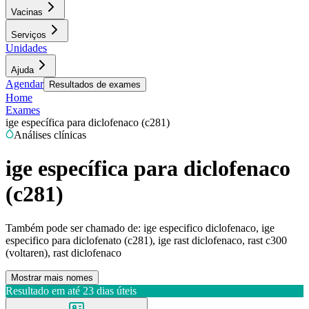
Vacinas
Serviços
Unidades
Ajuda
Agendar
Resultados de exames
Home
Exames
ige específica para diclofenaco (c281)
Análises clínicas
ige específica para diclofenaco
(c281)
Também pode ser chamado de:
ige especifico diclofenaco, ige
especifico para diclofenato (c281), ige rast diclofenaco, rast c300
(voltaren), rast diclofenaco
Mostrar mais nomes
Resultado em até
23 dias úteis