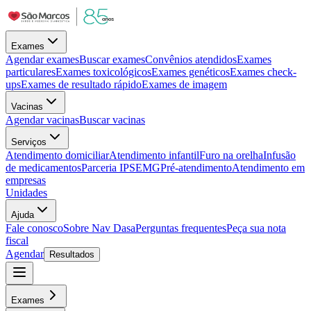
Exames
Agendar exames
Buscar exames
Convênios atendidos
Exames
particulares
Exames toxicológicos
Exames genéticos
Exames check-
ups
Exames de resultado rápido
Exames de imagem
Vacinas
Agendar vacinas
Buscar vacinas
Serviços
Atendimento domiciliar
Atendimento infantil
Furo na orelha
Infusão
de medicamentos
Parceria IPSEMG
Pré-atendimento
Atendimento em
empresas
Unidades
Ajuda
Fale conosco
Sobre Nav Dasa
Perguntas frequentes
Peça sua nota
fiscal
Agendar
Resultados
Exames