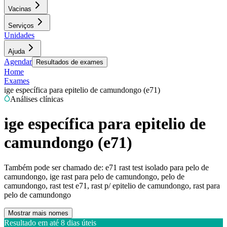
Vacinas
Serviços
Unidades
Ajuda
Agendar
Resultados de exames
Home
Exames
ige específica para epitelio de camundongo (e71)
Análises clínicas
ige específica para epitelio de
camundongo (e71)
Também pode ser chamado de:
e71 rast test isolado para pelo de
camundongo, ige rast para pelo de camundongo, pelo de
camundongo, rast test e71, rast p/ epitelio de camundongo, rast para
pelo de camundongo
Mostrar mais nomes
Resultado em até
8 dias úteis