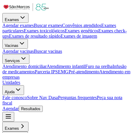
Exames
Agendar exames
Buscar exames
Convênios atendidos
Exames
particulares
Exames toxicológicos
Exames genéticos
Exames check-
ups
Exames de resultado rápido
Exames de imagem
Vacinas
Agendar vacinas
Buscar vacinas
Serviços
Atendimento domiciliar
Atendimento infantil
Furo na orelha
Infusão
de medicamentos
Parceria IPSEMG
Pré-atendimento
Atendimento em
empresas
Unidades
Ajuda
Fale conosco
Sobre Nav Dasa
Perguntas frequentes
Peça sua nota
fiscal
Agendar
Resultados
Exames