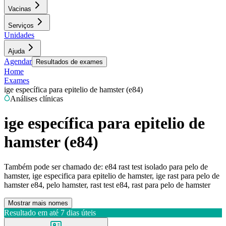
Vacinas
Serviços
Unidades
Ajuda
Agendar
Resultados de exames
Home
Exames
ige específica para epitelio de hamster (e84)
Análises clínicas
ige específica para epitelio de
hamster (e84)
Também pode ser chamado de:
e84 rast test isolado para pelo de
hamster, ige especifica para epitelio de hamster, ige rast para pelo de
hamster e84, pelo hamster, rast test e84, rast para pelo de hamster
Mostrar mais nomes
Resultado em até
7 dias úteis