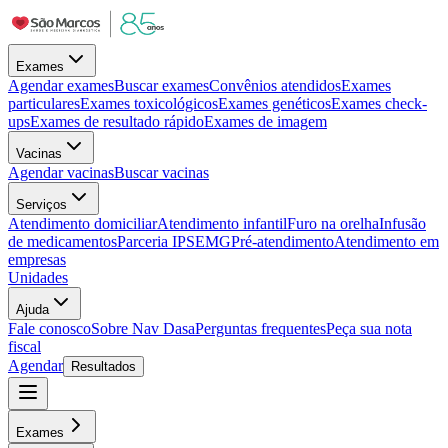
Exames
Agendar exames
Buscar exames
Convênios atendidos
Exames
particulares
Exames toxicológicos
Exames genéticos
Exames check-
ups
Exames de resultado rápido
Exames de imagem
Vacinas
Agendar vacinas
Buscar vacinas
Serviços
Atendimento domiciliar
Atendimento infantil
Furo na orelha
Infusão
de medicamentos
Parceria IPSEMG
Pré-atendimento
Atendimento em
empresas
Unidades
Ajuda
Fale conosco
Sobre Nav Dasa
Perguntas frequentes
Peça sua nota
fiscal
Agendar
Resultados
Exames