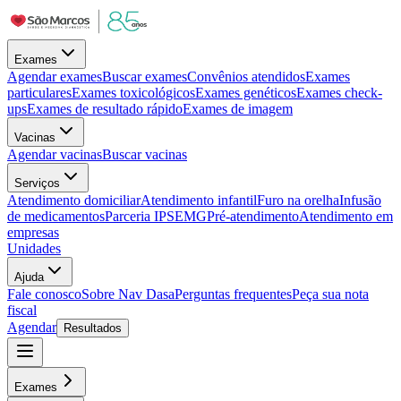
Exames
Agendar exames
Buscar exames
Convênios atendidos
Exames
particulares
Exames toxicológicos
Exames genéticos
Exames check-
ups
Exames de resultado rápido
Exames de imagem
Vacinas
Agendar vacinas
Buscar vacinas
Serviços
Atendimento domiciliar
Atendimento infantil
Furo na orelha
Infusão
de medicamentos
Parceria IPSEMG
Pré-atendimento
Atendimento em
empresas
Unidades
Ajuda
Fale conosco
Sobre Nav Dasa
Perguntas frequentes
Peça sua nota
fiscal
Agendar
Resultados
Exames