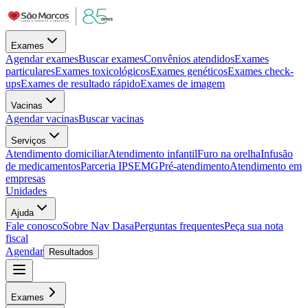
Exames
Agendar exames
Buscar exames
Convênios atendidos
Exames
particulares
Exames toxicológicos
Exames genéticos
Exames check-
ups
Exames de resultado rápido
Exames de imagem
Vacinas
Agendar vacinas
Buscar vacinas
Serviços
Atendimento domiciliar
Atendimento infantil
Furo na orelha
Infusão
de medicamentos
Parceria IPSEMG
Pré-atendimento
Atendimento em
empresas
Unidades
Ajuda
Fale conosco
Sobre Nav Dasa
Perguntas frequentes
Peça sua nota
fiscal
Agendar
Resultados
Exames