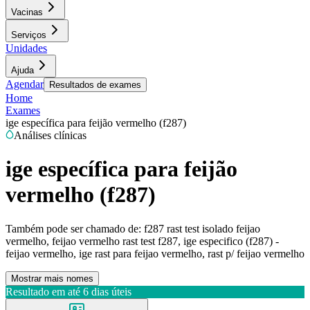
Vacinas
Serviços
Unidades
Ajuda
Agendar
Resultados de exames
Home
Exames
ige específica para feijão vermelho (f287)
Análises clínicas
ige específica para feijão
vermelho (f287)
Também pode ser chamado de:
f287 rast test isolado feijao
vermelho, feijao vermelho rast test f287, ige especifico (f287) -
feijao vermelho, ige rast para feijao vermelho, rast p/ feijao vermelho
Mostrar mais nomes
Resultado em até
6 dias úteis