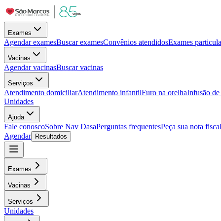
Exames
Agendar exames
Buscar exames
Convênios atendidos
Exames particula
Vacinas
Agendar vacinas
Buscar vacinas
Serviços
Atendimento domiciliar
Atendimento infantil
Furo na orelha
Infusão d
Unidades
Ajuda
Fale conosco
Sobre Nav Dasa
Perguntas frequentes
Peça sua nota fisca
Agendar
Resultados
Exames
Vacinas
Serviços
Unidades