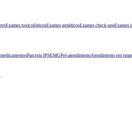
res
Exames toxicológicos
Exames genéticos
Exames check-ups
Exames d
e medicamentos
Parceria IPSEMG
Pré-atendimento
Atendimento em empr
l