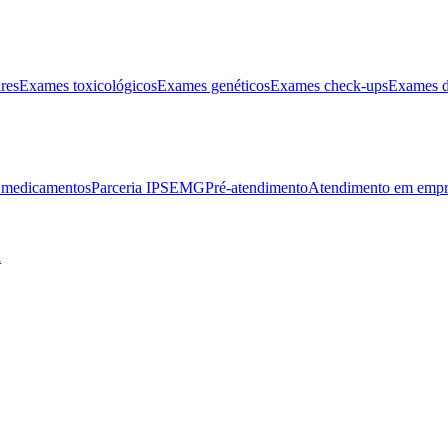
res
Exames toxicológicos
Exames genéticos
Exames check-ups
Exames d
e medicamentos
Parceria IPSEMG
Pré-atendimento
Atendimento em empr
l