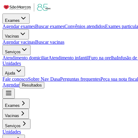
Exames
Agendar exames
Buscar exames
Convênios atendidos
Exames particula
Vacinas
Agendar vacinas
Buscar vacinas
Serviços
Atendimento domiciliar
Atendimento infantil
Furo na orelha
Infusão d
Unidades
Ajuda
Fale conosco
Sobre Nav Dasa
Perguntas frequentes
Peça sua nota fisca
Agendar
Resultados
Exames
Vacinas
Serviços
Unidades