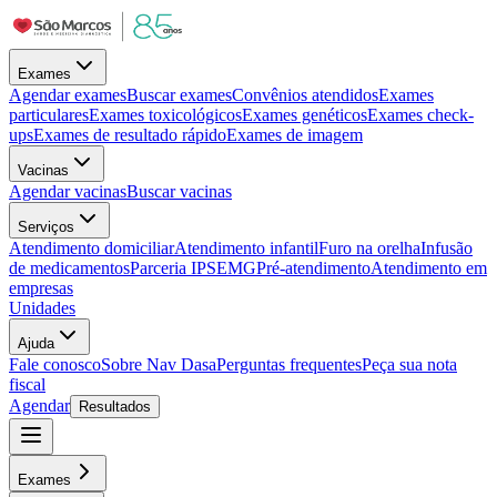
Exames
Agendar exames
Buscar exames
Convênios atendidos
Exames
particulares
Exames toxicológicos
Exames genéticos
Exames check-
ups
Exames de resultado rápido
Exames de imagem
Vacinas
Agendar vacinas
Buscar vacinas
Serviços
Atendimento domiciliar
Atendimento infantil
Furo na orelha
Infusão
de medicamentos
Parceria IPSEMG
Pré-atendimento
Atendimento em
empresas
Unidades
Ajuda
Fale conosco
Sobre Nav Dasa
Perguntas frequentes
Peça sua nota
fiscal
Agendar
Resultados
Exames