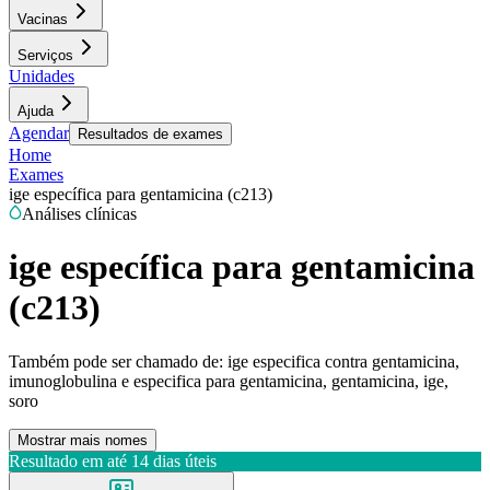
Vacinas
Serviços
Unidades
Ajuda
Agendar
Resultados de exames
Home
Exames
ige específica para gentamicina (c213)
Análises clínicas
ige específica para gentamicina
(c213)
Também pode ser chamado de:
ige especifica contra gentamicina,
imunoglobulina e especifica para gentamicina, gentamicina, ige,
soro
Mostrar mais nomes
Resultado em até
14 dias úteis