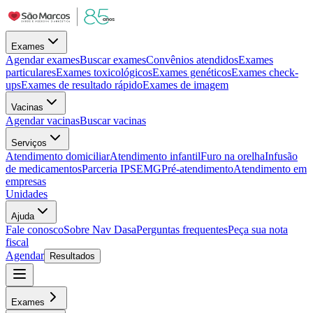
Exames
Agendar exames
Buscar exames
Convênios atendidos
Exames
particulares
Exames toxicológicos
Exames genéticos
Exames check-
ups
Exames de resultado rápido
Exames de imagem
Vacinas
Agendar vacinas
Buscar vacinas
Serviços
Atendimento domiciliar
Atendimento infantil
Furo na orelha
Infusão
de medicamentos
Parceria IPSEMG
Pré-atendimento
Atendimento em
empresas
Unidades
Ajuda
Fale conosco
Sobre Nav Dasa
Perguntas frequentes
Peça sua nota
fiscal
Agendar
Resultados
Exames