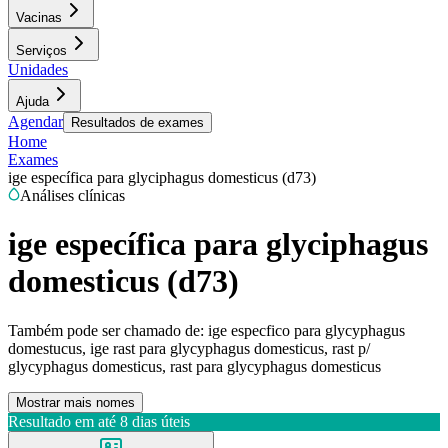
Vacinas
Serviços
Unidades
Ajuda
Agendar
Resultados de exames
Home
Exames
ige específica para glyciphagus domesticus (d73)
Análises clínicas
ige específica para glyciphagus
domesticus (d73)
Também pode ser chamado de:
ige especfico para glycyphagus
domestucus, ige rast para glycyphagus domesticus, rast p/
glycyphagus domesticus, rast para glycyphagus domesticus
Mostrar mais nomes
Resultado em até
8 dias úteis