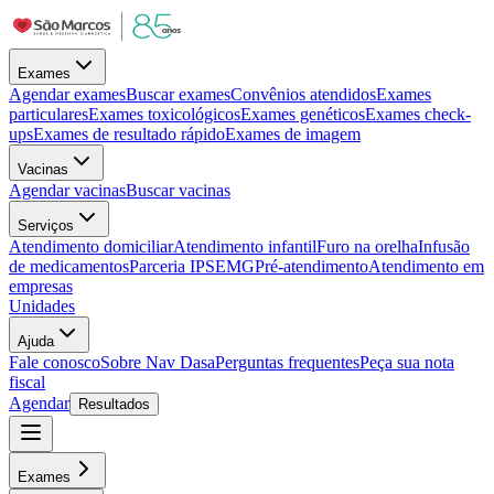
Exames
Agendar exames
Buscar exames
Convênios atendidos
Exames
particulares
Exames toxicológicos
Exames genéticos
Exames check-
ups
Exames de resultado rápido
Exames de imagem
Vacinas
Agendar vacinas
Buscar vacinas
Serviços
Atendimento domiciliar
Atendimento infantil
Furo na orelha
Infusão
de medicamentos
Parceria IPSEMG
Pré-atendimento
Atendimento em
empresas
Unidades
Ajuda
Fale conosco
Sobre Nav Dasa
Perguntas frequentes
Peça sua nota
fiscal
Agendar
Resultados
Exames