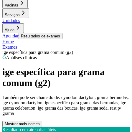
Vacinas
Serviços
Unidades
Ajuda
Agendar
Resultados de exames
Home
Exames
ige específica para grama comum (g2)
Análises clínicas
ige específica para grama
comum (g2)
Também pode ser chamado de:
cynodon dactylon, grama bermudas,
ige cynodon dactylon, ige especifica para grama das bermudas, ige
grama celebration, ige grama das boticas, ige grama seda, rast p/
grama
Mostrar mais nomes
Resultado em até
6 dias úteis