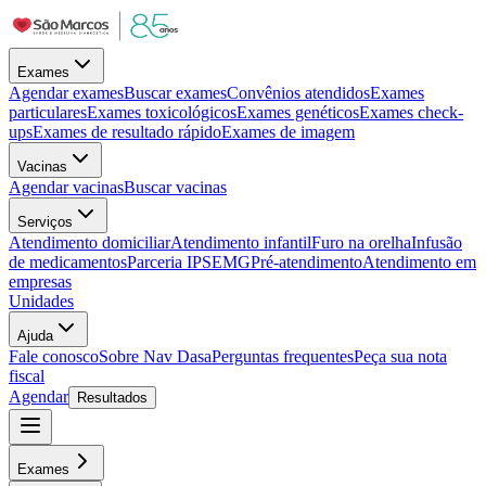
Exames
Agendar exames
Buscar exames
Convênios atendidos
Exames
particulares
Exames toxicológicos
Exames genéticos
Exames check-
ups
Exames de resultado rápido
Exames de imagem
Vacinas
Agendar vacinas
Buscar vacinas
Serviços
Atendimento domiciliar
Atendimento infantil
Furo na orelha
Infusão
de medicamentos
Parceria IPSEMG
Pré-atendimento
Atendimento em
empresas
Unidades
Ajuda
Fale conosco
Sobre Nav Dasa
Perguntas frequentes
Peça sua nota
fiscal
Agendar
Resultados
Exames