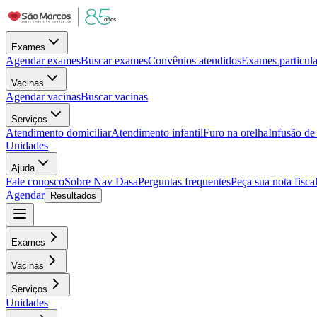
Exames
Agendar exames
Buscar exames
Convênios atendidos
Exames particula
Vacinas
Agendar vacinas
Buscar vacinas
Serviços
Atendimento domiciliar
Atendimento infantil
Furo na orelha
Infusão d
Unidades
Ajuda
Fale conosco
Sobre Nav Dasa
Perguntas frequentes
Peça sua nota fisca
Agendar
Resultados
Exames
Vacinas
Serviços
Unidades