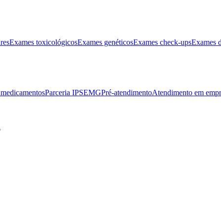
res
Exames toxicológicos
Exames genéticos
Exames check-ups
Exames d
e medicamentos
Parceria IPSEMG
Pré-atendimento
Atendimento em empr
l