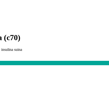
a (c70)
, insulina suina