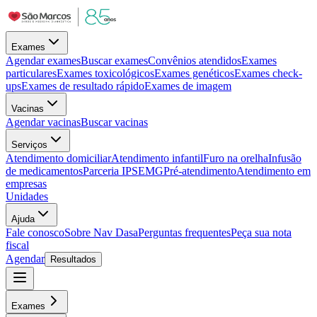
Exames
Agendar exames
Buscar exames
Convênios atendidos
Exames
particulares
Exames toxicológicos
Exames genéticos
Exames check-
ups
Exames de resultado rápido
Exames de imagem
Vacinas
Agendar vacinas
Buscar vacinas
Serviços
Atendimento domiciliar
Atendimento infantil
Furo na orelha
Infusão
de medicamentos
Parceria IPSEMG
Pré-atendimento
Atendimento em
empresas
Unidades
Ajuda
Fale conosco
Sobre Nav Dasa
Perguntas frequentes
Peça sua nota
fiscal
Agendar
Resultados
Exames