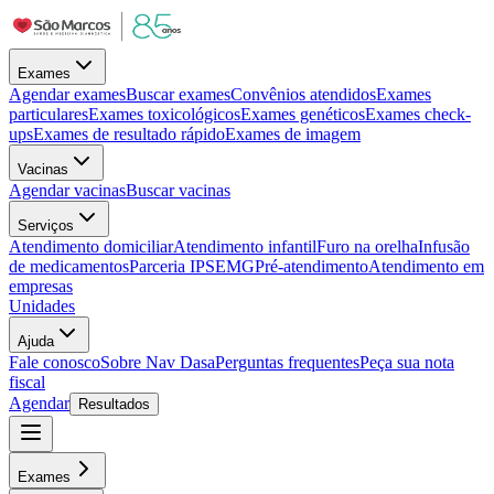
Exames
Agendar exames
Buscar exames
Convênios atendidos
Exames
particulares
Exames toxicológicos
Exames genéticos
Exames check-
ups
Exames de resultado rápido
Exames de imagem
Vacinas
Agendar vacinas
Buscar vacinas
Serviços
Atendimento domiciliar
Atendimento infantil
Furo na orelha
Infusão
de medicamentos
Parceria IPSEMG
Pré-atendimento
Atendimento em
empresas
Unidades
Ajuda
Fale conosco
Sobre Nav Dasa
Perguntas frequentes
Peça sua nota
fiscal
Agendar
Resultados
Exames