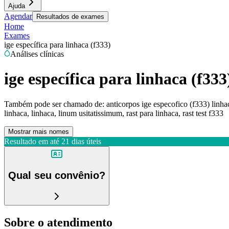
Ajuda
Agendar
Resultados de exames
Home
Exames
ige específica para linhaca (f333)
Análises clínicas
ige específica para linhaca (f333
Também pode ser chamado de:
anticorpos ige especofico (f333) linhac
linhaca, linhaca, linum usitatissimum, rast para linhaca, rast test f333
Mostrar mais nomes
Resultado em até
21 dias úteis
Qual seu convênio?
Sobre o atendimento