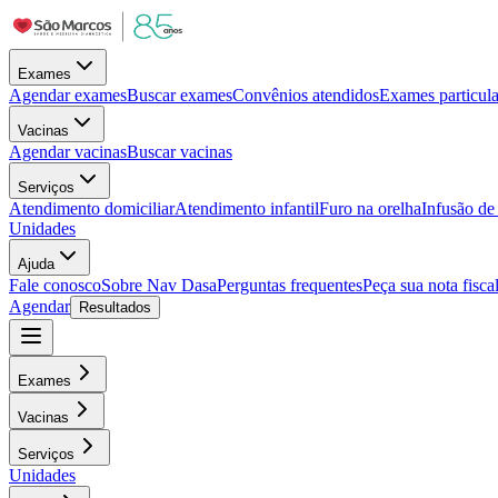
Exames
Agendar exames
Buscar exames
Convênios atendidos
Exames particula
Vacinas
Agendar vacinas
Buscar vacinas
Serviços
Atendimento domiciliar
Atendimento infantil
Furo na orelha
Infusão d
Unidades
Ajuda
Fale conosco
Sobre Nav Dasa
Perguntas frequentes
Peça sua nota fisca
Agendar
Resultados
Exames
Vacinas
Serviços
Unidades