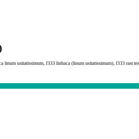
)
a linum usitatissimum, f333 linhaca (linum usitatissimum), f333 rast test