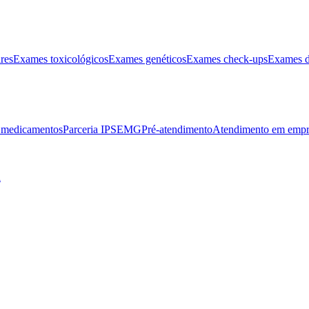
res
Exames toxicológicos
Exames genéticos
Exames check-ups
Exames d
e medicamentos
Parceria IPSEMG
Pré-atendimento
Atendimento em empr
l