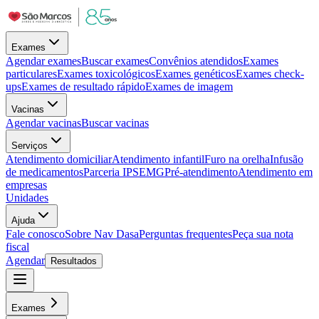
Exames
Agendar exames
Buscar exames
Convênios atendidos
Exames
particulares
Exames toxicológicos
Exames genéticos
Exames check-
ups
Exames de resultado rápido
Exames de imagem
Vacinas
Agendar vacinas
Buscar vacinas
Serviços
Atendimento domiciliar
Atendimento infantil
Furo na orelha
Infusão
de medicamentos
Parceria IPSEMG
Pré-atendimento
Atendimento em
empresas
Unidades
Ajuda
Fale conosco
Sobre Nav Dasa
Perguntas frequentes
Peça sua nota
fiscal
Agendar
Resultados
Exames