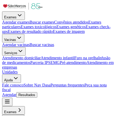
Exames
Agendar exames
Buscar exames
Convênios atendidos
Exames
particulares
Exames toxicológicos
Exames genéticos
Exames check-
ups
Exames de resultado rápido
Exames de imagem
Vacinas
Agendar vacinas
Buscar vacinas
Serviços
Atendimento domiciliar
Atendimento infantil
Furo na orelha
Infusão
de medicamentos
Parceria IPSEMG
Pré-atendimento
Atendimento em
empresas
Unidades
Ajuda
Fale conosco
Sobre Nav Dasa
Perguntas frequentes
Peça sua nota
fiscal
Agendar
Resultados
Exames