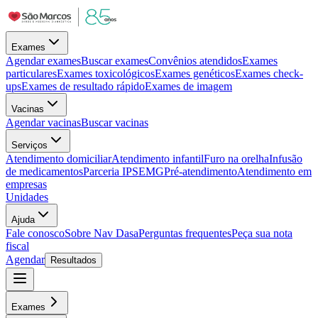
Exames
Agendar exames
Buscar exames
Convênios atendidos
Exames
particulares
Exames toxicológicos
Exames genéticos
Exames check-
ups
Exames de resultado rápido
Exames de imagem
Vacinas
Agendar vacinas
Buscar vacinas
Serviços
Atendimento domiciliar
Atendimento infantil
Furo na orelha
Infusão
de medicamentos
Parceria IPSEMG
Pré-atendimento
Atendimento em
empresas
Unidades
Ajuda
Fale conosco
Sobre Nav Dasa
Perguntas frequentes
Peça sua nota
fiscal
Agendar
Resultados
Exames