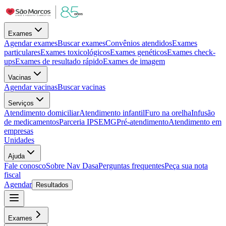
Exames
Agendar exames
Buscar exames
Convênios atendidos
Exames
particulares
Exames toxicológicos
Exames genéticos
Exames check-
ups
Exames de resultado rápido
Exames de imagem
Vacinas
Agendar vacinas
Buscar vacinas
Serviços
Atendimento domiciliar
Atendimento infantil
Furo na orelha
Infusão
de medicamentos
Parceria IPSEMG
Pré-atendimento
Atendimento em
empresas
Unidades
Ajuda
Fale conosco
Sobre Nav Dasa
Perguntas frequentes
Peça sua nota
fiscal
Agendar
Resultados
Exames