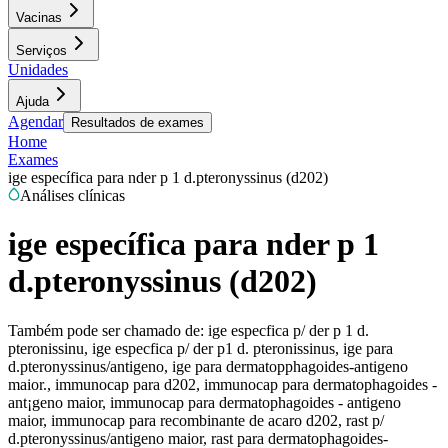
Vacinas
Serviços
Unidades
Ajuda
Agendar
Resultados de exames
Home
Exames
ige específica para nder p 1 d.pteronyssinus (d202)
Análises clínicas
ige específica para nder p 1
d.pteronyssinus (d202)
Também pode ser chamado de:
ige especfica p/ der p 1 d.
pteronissinu, ige especfica p/ der p1 d. pteronissinus, ige para
d.pteronyssinus/antigeno, ige para dermatopphagoides-antigeno
maior., immunocap para d202, immunocap para dermatophagoides -
ant¡geno maior, immunocap para dermatophagoides - antigeno
maior, immunocap para recombinante de acaro d202, rast p/
d.pteronyssinus/antigeno maior, rast para dermatophagoides-