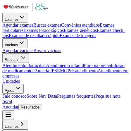
Exames
Agendar exames
Buscar exames
Convênios atendidos
Exames
particulares
Exames toxicológicos
Exames genéticos
Exames check-
ups
Exames de resultado rápido
Exames de imagem
Vacinas
Agendar vacinas
Buscar vacinas
Serviços
Atendimento domiciliar
Atendimento infantil
Furo na orelha
Infusão
de medicamentos
Parceria IPSEMG
Pré-atendimento
Atendimento em
empresas
Unidades
Ajuda
Fale conosco
Sobre Nav Dasa
Perguntas frequentes
Peça sua nota
fiscal
Agendar
Resultados
Exames