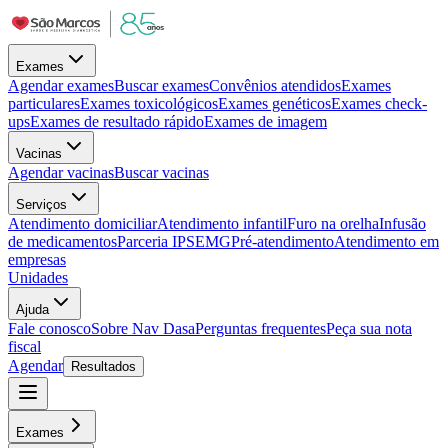
Exames
Agendar exames
Buscar exames
Convênios atendidos
Exames
particulares
Exames toxicológicos
Exames genéticos
Exames check-
ups
Exames de resultado rápido
Exames de imagem
Vacinas
Agendar vacinas
Buscar vacinas
Serviços
Atendimento domiciliar
Atendimento infantil
Furo na orelha
Infusão
de medicamentos
Parceria IPSEMG
Pré-atendimento
Atendimento em
empresas
Unidades
Ajuda
Fale conosco
Sobre Nav Dasa
Perguntas frequentes
Peça sua nota
fiscal
Agendar
Resultados
Exames