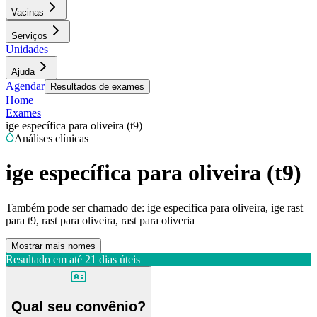
Vacinas
Serviços
Unidades
Ajuda
Agendar
Resultados de exames
Home
Exames
ige específica para oliveira (t9)
Análises clínicas
ige específica para oliveira (t9)
Também pode ser chamado de:
ige especifica para oliveira, ige rast
para t9, rast para oliveira, rast para oliveria
Mostrar mais nomes
Resultado em até
21 dias úteis
Qual seu convênio?