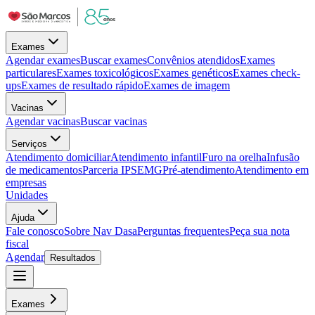
Exames
Agendar exames
Buscar exames
Convênios atendidos
Exames
particulares
Exames toxicológicos
Exames genéticos
Exames check-
ups
Exames de resultado rápido
Exames de imagem
Vacinas
Agendar vacinas
Buscar vacinas
Serviços
Atendimento domiciliar
Atendimento infantil
Furo na orelha
Infusão
de medicamentos
Parceria IPSEMG
Pré-atendimento
Atendimento em
empresas
Unidades
Ajuda
Fale conosco
Sobre Nav Dasa
Perguntas frequentes
Peça sua nota
fiscal
Agendar
Resultados
Exames