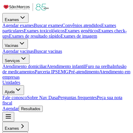
Exames
Agendar exames
Buscar exames
Convênios atendidos
Exames
particulares
Exames toxicológicos
Exames genéticos
Exames check-
ups
Exames de resultado rápido
Exames de imagem
Vacinas
Agendar vacinas
Buscar vacinas
Serviços
Atendimento domiciliar
Atendimento infantil
Furo na orelha
Infusão
de medicamentos
Parceria IPSEMG
Pré-atendimento
Atendimento em
empresas
Unidades
Ajuda
Fale conosco
Sobre Nav Dasa
Perguntas frequentes
Peça sua nota
fiscal
Agendar
Resultados
Exames