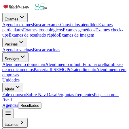
Exames
Agendar exames
Buscar exames
Convênios atendidos
Exames
particulares
Exames toxicológicos
Exames genéticos
Exames check-
ups
Exames de resultado rápido
Exames de imagem
Vacinas
Agendar vacinas
Buscar vacinas
Serviços
Atendimento domiciliar
Atendimento infantil
Furo na orelha
Infusão
de medicamentos
Parceria IPSEMG
Pré-atendimento
Atendimento em
empresas
Unidades
Ajuda
Fale conosco
Sobre Nav Dasa
Perguntas frequentes
Peça sua nota
fiscal
Agendar
Resultados
Exames