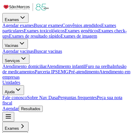
Exames
Agendar exames
Buscar exames
Convênios atendidos
Exames
particulares
Exames toxicológicos
Exames genéticos
Exames check-
ups
Exames de resultado rápido
Exames de imagem
Vacinas
Agendar vacinas
Buscar vacinas
Serviços
Atendimento domiciliar
Atendimento infantil
Furo na orelha
Infusão
de medicamentos
Parceria IPSEMG
Pré-atendimento
Atendimento em
empresas
Unidades
Ajuda
Fale conosco
Sobre Nav Dasa
Perguntas frequentes
Peça sua nota
fiscal
Agendar
Resultados
Exames