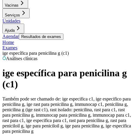
Vacinas
Serviços
Unidades
Ajuda
Agendar
Resultados de exames
Home
Exames
ige específica para penicilina g (c1)
Análises clínicas
ige específica para penicilina g
(c1)
Também pode ser chamado de:
ige especifica c1, ige especifico para
penicilina g, ige rast para penicilina g, immunocap c1, penicilina g,
penicilina g (ige rast c1), rast isolado: penicilina, rast para c1, rast
para penicilina g, immunocap para penicilina g, immunocap para c1,
rast para c1, ige especifica para c1, rast para penicilina g, rast para
peniciloil g, ige para peniciloil g, ige para penicilina g, ige especifica
para penicilina g