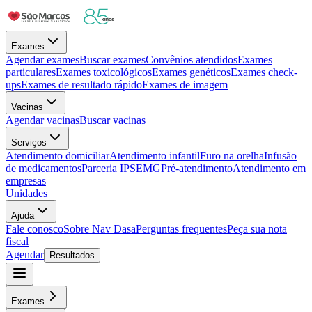
Exames
Agendar exames
Buscar exames
Convênios atendidos
Exames
particulares
Exames toxicológicos
Exames genéticos
Exames check-
ups
Exames de resultado rápido
Exames de imagem
Vacinas
Agendar vacinas
Buscar vacinas
Serviços
Atendimento domiciliar
Atendimento infantil
Furo na orelha
Infusão
de medicamentos
Parceria IPSEMG
Pré-atendimento
Atendimento em
empresas
Unidades
Ajuda
Fale conosco
Sobre Nav Dasa
Perguntas frequentes
Peça sua nota
fiscal
Agendar
Resultados
Exames