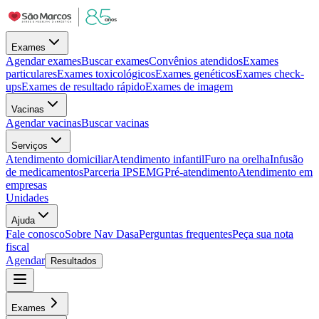
Exames
Agendar exames
Buscar exames
Convênios atendidos
Exames
particulares
Exames toxicológicos
Exames genéticos
Exames check-
ups
Exames de resultado rápido
Exames de imagem
Vacinas
Agendar vacinas
Buscar vacinas
Serviços
Atendimento domiciliar
Atendimento infantil
Furo na orelha
Infusão
de medicamentos
Parceria IPSEMG
Pré-atendimento
Atendimento em
empresas
Unidades
Ajuda
Fale conosco
Sobre Nav Dasa
Perguntas frequentes
Peça sua nota
fiscal
Agendar
Resultados
Exames