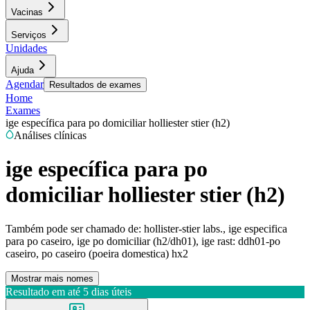
Vacinas
Serviços
Unidades
Ajuda
Agendar
Resultados de exames
Home
Exames
ige específica para po domiciliar holliester stier (h2)
Análises clínicas
ige específica para po
domiciliar holliester stier (h2)
Também pode ser chamado de:
hollister-stier labs., ige especifica
para po caseiro, ige po domiciliar (h2/dh01), ige rast: ddh01-po
caseiro, po caseiro (poeira domestica) hx2
Mostrar mais nomes
Resultado em até
5 dias úteis