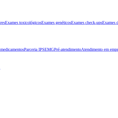
res
Exames toxicológicos
Exames genéticos
Exames check-ups
Exames d
e medicamentos
Parceria IPSEMG
Pré-atendimento
Atendimento em empr
l