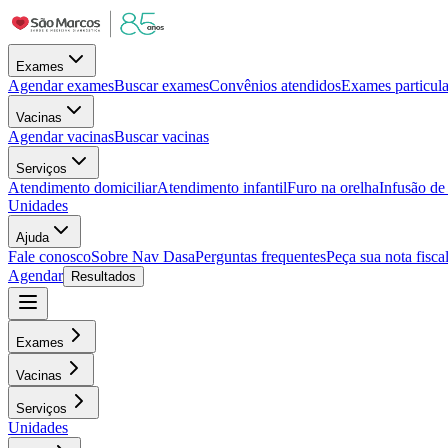
Exames
Agendar exames
Buscar exames
Convênios atendidos
Exames particula
Vacinas
Agendar vacinas
Buscar vacinas
Serviços
Atendimento domiciliar
Atendimento infantil
Furo na orelha
Infusão d
Unidades
Ajuda
Fale conosco
Sobre Nav Dasa
Perguntas frequentes
Peça sua nota fisca
Agendar
Resultados
Exames
Vacinas
Serviços
Unidades